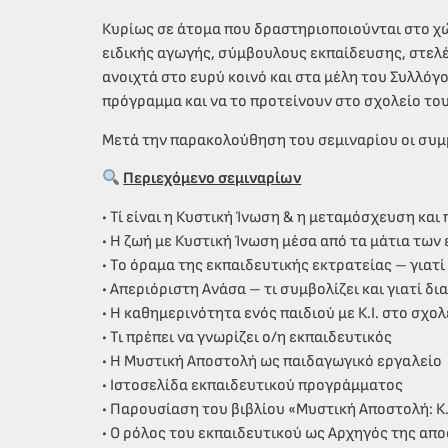
Κυρίως σε άτομα που δραστηριοποιούνται στο χ
ειδικής αγωγής, σύμβουλους εκπαίδευσης, στελέ
ανοιχτά στο ευρύ κοινό και στα μέλη του Συλλόγο
πρόγραμμα και να το προτείνουν στο σχολείο του
Μετά την παρακολούθηση του σεμιναρίου οι συ
Περιεχόμενο σεμιναρίων
• Τί είναι η Κυστική Ίνωση & η μεταμόσχευση και
• Η ζωή με Κυστική Ίνωση μέσα από τα μάτια τω
• Το όραμα της εκπαιδευτικής εκτρατείας – γιατί 
• Απεριόριστη Ανάσα – τι συμβολίζει και γιατί 
• Η καθημερινότητα ενός παιδιού με Κ.Ι. στο σχολ
• Τι πρέπει να γνωρίζει ο/η εκπαιδευτικός
• Η Μυστική Αποστολή ως παιδαγωγικό εργαλείο
• Ιστοσελίδα εκπαιδευτικού προγράμματος
• Παρουσίαση του βιβλίου «Μυστική Αποστολή: Κ.Ι
• Ο ρόλος του εκπαιδευτικού ως Αρχηγός της απ