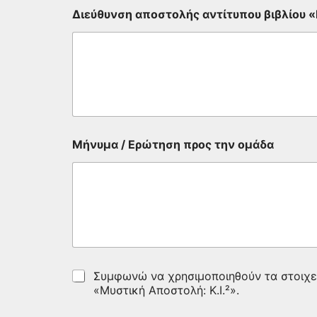
Διεύθυνση αποστολής αντίτυπου βιβλίου «
τ
Μήνυμα / Ερώτηση προς την ομάδα
ο
μ
ά
θ
α
τ
ε
ο
μ
ά
Σ
Συμφωνώ να χρησιμοποιηθούν τα στοιχεία
δ
υ
«Μυστική Αποστολή: Κ.Ι.²».
α
μ
φ