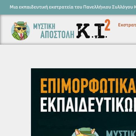
Μια εκπαιδευτική εκστρατεία του Πανελλήνιου Συλλόγου 
Εκστρατ