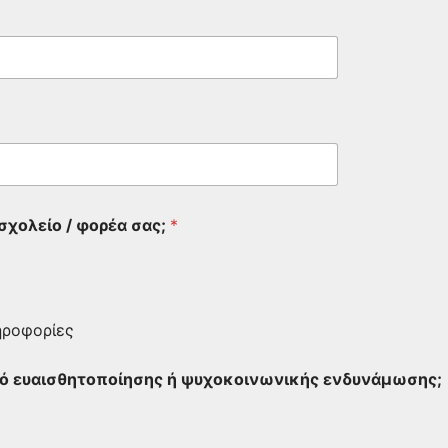
σχολείο / φορέα σας;
*
ηροφορίες
κό ευαισθητοποίησης ή ψυχοκοινωνικής ενδυνάμωσης;