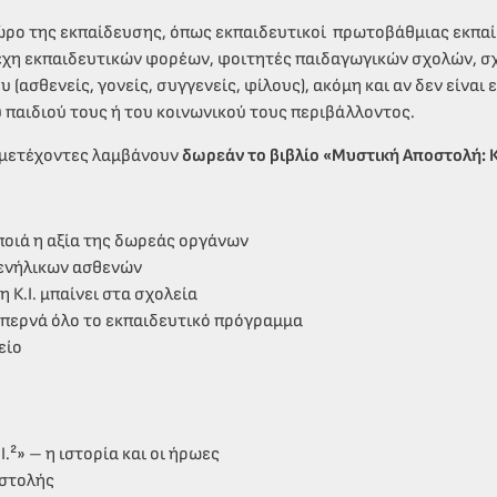
ώρο της εκπαίδευσης, όπως εκπαιδευτικοί πρωτοβάθμιας εκπαίδ
χη εκπαιδευτικών φορέων, φοιτητές παιδαγωγικών σχολών, σχο
υ (ασθενείς, γονείς, συγγενείς, φίλους), ακόμη και αν δεν είναι
 παιδιού τους ή του κοινωνικού τους περιβάλλοντος.
μμετέχοντες λαμβάνουν
δωρεάν το βιβλίο «Μυστική Αποστολή: Κ.
 ποιά η αξία της δωρεάς οργάνων
ν ενήλικων ασθενών
η Κ.Ι. μπαίνει στα σχολεία
διαπερνά όλο το εκπαιδευτικό πρόγραμμα
είο
.²» – η ιστορία και οι ήρωες
οστολής