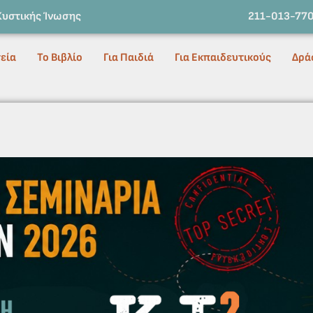
Κυστικής Ίνωσης
211-013-77
εία
Το Βιβλίο
Για Παιδιά
Για Εκπαιδευτικούς
Δρά