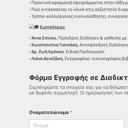
• Πρακτική εφαρμογή προγράμματος στην τάξη με
• Πώς εντάσσσεται το υλικό στις Δεξιότητες Ενε
• Τρόποι καλλιέργειας ενσυναίσθησης, συνεργασ
Εισηγήτριες
•
Άννα Σπίνου
, Πρόεδρος Συλλόγου & ασθενής με Κ
•
Κωνσταντίνα Γιαννάκη
, Αντιπρόεδρος Συλλόγου 
•
Δρ. Ζωή Κρόκου
, Ειδική Παιδαγωγός
•
Λιάνα Δενεζάκη
, Συγγραφέας-εικονογράφος βι
Φόρμα Εγγραφής σε Διαδικτ
Συμπληρώστε τα στοιχεία σας για να δηλώσε
με δωρεάν συμμετοχή. Οι ημερομηνίες των σε
Ονοματεπώνυμο
*