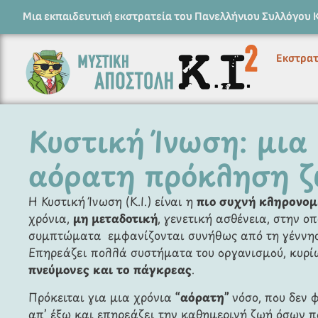
Μια εκπαιδευτική εκστρατεία του Πανελλήνιου Συλλόγου 
Εκστρατ
Κυστική Ίνωση: μια
αόρατη πρόκληση 
Η Κυστική Ίνωση (Κ.Ι.) είναι η
πιο συχνή κληρονομ
χρόνια,
μη μεταδοτική
, γενετική ασθένεια, στην ο
συμπτώματα εμφανίζονται συνήθως από τη γέννησ
Επηρεάζει πολλά συστήματα του οργανισμού, κυρί
πνεύμονες και το πάγκρεας
.
Πρόκειται για μια χρόνια
“αόρατη”
νόσο, που δεν 
απ’ έξω και επηρεάζει την καθημερινή ζωή όσων 