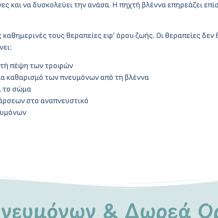
ες και να δυσκολεύει την ανάσα. Η πηχτή βλέννα επηρεάζει επί
ις καθημερινές τους θεραπείες εφ’ όρου ζωής. Οι θεραπείες δε
νει:
ωστή πέψη των τροφών
α καθαρισμό των πνευμόνων από τη βλέννα
ι το σώμα
ξάρσεων στο αναπνευστικό
ευμόνων
νευμόνων & Δωρεά Ο