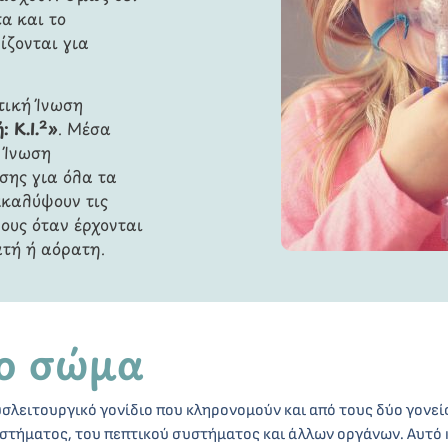
α και το
ίζονται για
τική Ίνωση
 Κ.Ι.²»
. Μέσα
 Ίνωση
σης για όλα τα
ακαλύψουν τις
ους όταν έρχονται
τή ή αόρατη.
το σώμα
υσλειτουργικό γονίδιο που κληρονομούν και από τους δύο γονείς
στήματος, του πεπτικού συστήματος και άλλων οργάνων. Αυτό κ