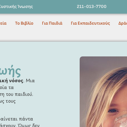
Κυστικής Ίνωσης
211-013-7700
εία
Το Βιβλίο
Για Παιδιά
Για Εκπαιδευτικούς
Δρά
ζωής
ική νόσος
. Μια
ποία τα
η του παιδιού.
ως τους
φαίνεται πάντα
πάσχουν. Όμως δεν