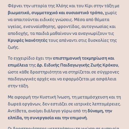
Φέρνει την ιστορία της Χλόης και του Κίρι στην τάξη με
βιωματικό, συμμετοχικό και ουσιαστικό τρόπο,
χωρίς
να απαιτούνται ειδικές γνώσεις. Μέσα από θέματα
υγείας, ενσυναίσθησης, φροντίδας, αυτογνωσίας και
αποδοχής, τα παιδιά μαθαίνουν να αναγνωρίζουν τις
Κρυφές Ικανότητές
τους απέναντι στις δυσκολίες της
ζωής.
Το εγχειρίδιο έχει την
επιστημονική τεκμηρίωση και
επιμέλεια
της
Δρ. Ειδικής Παιδαγωγικής Ζωής Κρόκου
,
ώστε κάθε δραστηριότητα να στηρίζεται σε σύγχρονες
παιδαγωγικές αρχές και να εφαρμόζεται με ασφάλεια
στην τάξη.
Με αφορμή την Κυστική Ίνωση, τη μεταμόσχευση και τη
δωρεά οργάνων, δεν εστιάζει σε ιατρικές λεπτομέρειες.
Αντίθετα, ανοίγει διάλογο γύρω από τη
δύναμη, την
ελπίδα, τη συνεργασία και την επιμονή
.
Οι δραστηριότητες μετατρέπουν τη γνώση σε εμπειρία