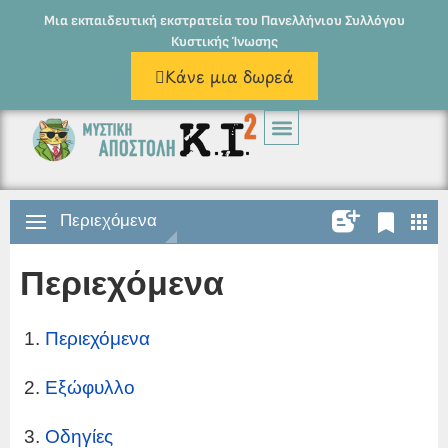
Μια εκπαιδευτική εκστρατεία του Πανελλήνιου Συλλόγου
Κυστικής Ίνωσης
Κάνε μια δωρεά
Εκστρατεία
Το Βιβλίο
Για Παιδιά
Για Εκπαιδευτικούς
Δράσεις
Συντελεστές
Κυστική Ίνωση
Επικοινωνία